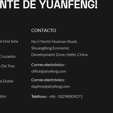
NTE DE YUANFENG!
CONTACTO
De Una Sola
No.5 North Huainan Road,
Shuangfeng Economic
Development Zone, Hefei, China
 Cruzados
Correo electrónico :
s De Tres
office@ahyfeng.com
Correo electrónico :
De Doble
daphne@ahyfeng.com
ados
Teléfono :
+86 -18298009271