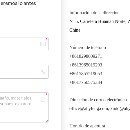
deremos lo antes
Información de la dirección
Nº 5, Carretera Huainan Norte, 
China
Número de teléfono
+8618298009271
+8613965019293
+8615855519053
+8617756575334
Dirección de correo electrónico
office@ahyfeng.com; xudd@ah
Horario de apertura