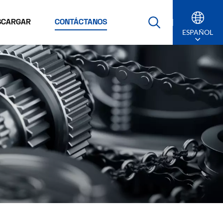
SCARGAR
CONTÁCTANOS
ESPAÑOL
English
Русский
Español
Português
عربي